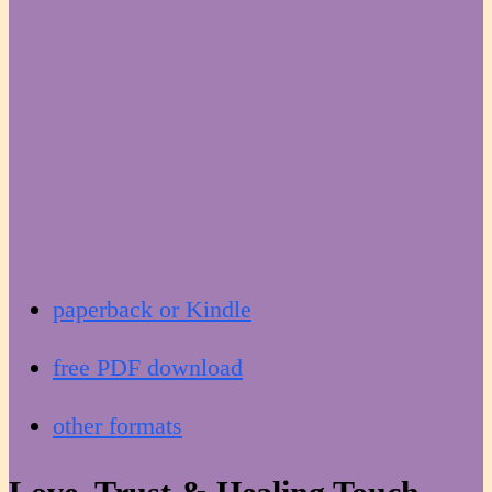
paperback or Kindle
free PDF download
other formats