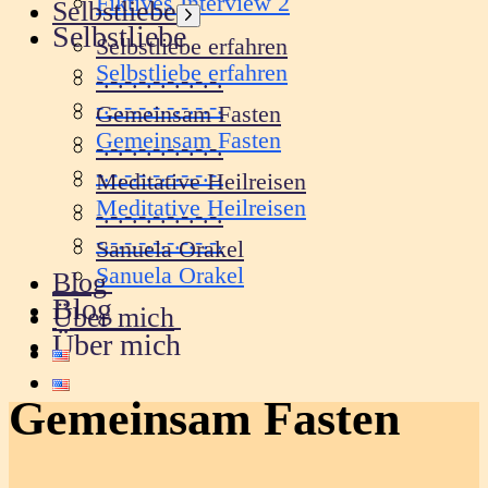
Fiktives Interview 2
Selbstliebe
Untermenü
Selbstliebe
anzeigen
Selbstliebe erfahren
Selbstliebe erfahren
-.-.-.-.-.-.-.-.-.
-.-.-.-.-.-.-.-.-.
Gemeinsam Fasten
Gemeinsam Fasten
-.-.-.-.-.-.-.-.-.
-.-.-.-.-.-.-.-.-.
Meditative Heilreisen
Meditative Heilreisen
-.-.-.-.-.-.-.-.-.
-.-.-.-.-.-.-.-.-.
Sanuela Orakel
Sanuela Orakel
Blog
Blog
Über mich
Über mich
Gemeinsam Fasten